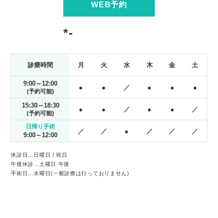
WEB予約
「的確」な診療を心がけて
「まぶたを切る手術」が一
予約制
おり、患者の悩みに真摯に
般的ですが、当院では「手
様にと
*-
向き合っています。患者様
術には抵抗がある」「まず
づくり
が安心して治療を受けられ
は負担の少ない方法から試
る環境づくりに努めていま
したい」という患者様のた
診療時間
月
火
水
木
金
土
す。
めに、切らない点眼加療の
選択肢もご用意しておりま
9:00～12:00
●
●
／
●
●
●
す。

(予約可能)
▼ このようなまぶたのお
15:30～18:30
●
●
／
●
●
／
悩みはありませんか？

(予約可能)
最近まぶたが重く、目が開
日帰り手術
／
／
●
／
／
／
けにくい

9:00～12:00
まぶたが下がって視界が狭
く感じる、見えにくい

休診日…日曜日 / 祝日
午後休診…土曜日 午後
眼瞼下垂の治療を考えてい
手術日…水曜日(一般診療は行っておりません)
るが、手術は避けたい

阿倍野区の近くで眼瞼下垂
の相談ができる眼科を探し
ている
