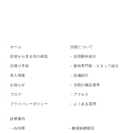
アップニークミニ点眼液
は、1日1回の点眼でまぶた
を上げる筋肉に働きかけ、
目の開きをサポートするお
薬です。

当院では、専門性の高い眼
瞼下垂手術（日帰り手術）
ホーム
当院について
から、こうした点眼薬によ
症状から見る目の病気
吉田眼科紹介
る最新の保存的治療まで、
患者様お一人おひとりの症
日帰り手術
眼科専門医・スタッフ紹介
状に合わせた最適な治療法
求人情報
設備紹介
をご提案いたします。

※本剤の処方には医師によ
お知らせ
当院の施設基準
る適切な診察・診断が必要
ブログ
アクセス
です。

プライバシーポリシー
よくある質問
※自由診療（保険外診療）
となります。費用や適応に
ついては診察時に丁寧にご
診療案内
説明いたします。

白内障
糖尿病網膜症
まぶたの重みや見えにくさ