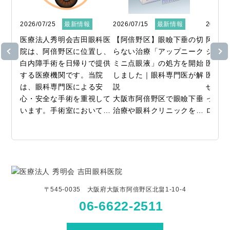
2026/07/25
最新情報
2026/07/15
最新情報
2026/0
医療法人秀明会吉田眼科医
【阿倍野区】眼瞼下垂の切
阿倍野
院は、阿倍野区に位置し、
らない治療「アップニーク
ジー検
白内障手術を日帰りで提供
ミニ点眼液」の処方を開始
医療法
する医療機関です。当院
しました｜眼科専門医が解
医院で
は、眼科専門医による安
説

せた近
心・安全な手術を重視して
大阪市阿倍野区で眼瞼下垂
ってい
います。手術室において
治療や眼科クリニックをお
ロジー
は、超音波乳化吸引術や水
探しなら、吉田眼科医院
用コン
晶体嚢外摘出術、さらに後
へ。

中の視
発白内障手術など、幅広い
当院では、まぶたのたるみ
の生活
治療に対応しています。

や下がり（眼瞼下垂）にお
す。成
悩みの方に向けた新しい選
行予防
すべての手術は院内で完結
択肢として、「アップニー
とが報
〒545-0035 大阪府大阪市阿倍野区北畠1-10-4
できるため、経過観察のた
クミニ点眼液」の処方・取
間で3
06-6622-2511
めの通院はありますが、日
り扱いを開始いたしまし
行抑制
帰りでの手術が可能です。
た。

ルソケ
私たちは「親切」「丁寧」
眼瞼下垂の治療といえば
してい