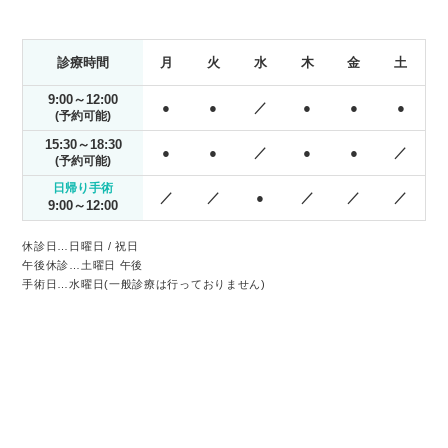
が安心して治療を受けられ
は負担の少ない方法から試
る環境づくりに努めていま
したい」という患者様のた
診療時間
月
火
水
木
金
土
す。
めに、切らない点眼加療の
選択肢もご用意しておりま
9:00～12:00
●
●
／
●
●
●
す。

(予約可能)
▼ このようなまぶたのお
15:30～18:30
●
●
／
●
●
／
悩みはありませんか？

(予約可能)
最近まぶたが重く、目が開
日帰り手術
／
／
●
／
／
／
けにくい

9:00～12:00
まぶたが下がって視界が狭
く感じる、見えにくい

休診日…日曜日 / 祝日
午後休診…土曜日 午後
眼瞼下垂の治療を考えてい
手術日…水曜日(一般診療は行っておりません)
るが、手術は避けたい

阿倍野区の近くで眼瞼下垂
の相談ができる眼科を探し
ている

アップニークミニ点眼液
は、1日1回の点眼でまぶた
を上げる筋肉に働きかけ、