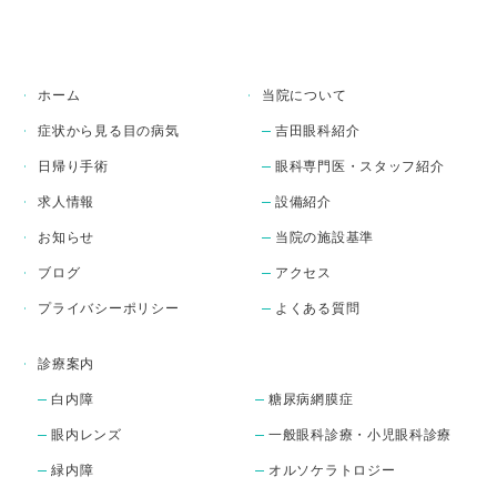
目の開きをサポートするお
薬です。

当院では、専門性の高い眼
瞼下垂手術（日帰り手術）
ホーム
当院について
から、こうした点眼薬によ
症状から見る目の病気
吉田眼科紹介
る最新の保存的治療まで、
患者様お一人おひとりの症
日帰り手術
眼科専門医・スタッフ紹介
状に合わせた最適な治療法
求人情報
設備紹介
をご提案いたします。

※本剤の処方には医師によ
お知らせ
当院の施設基準
る適切な診察・診断が必要
ブログ
アクセス
です。

プライバシーポリシー
よくある質問
※自由診療（保険外診療）
となります。費用や適応に
ついては診察時に丁寧にご
診療案内
説明いたします。

白内障
糖尿病網膜症
まぶたの重みや見えにくさ
眼内レンズ
一般眼科診療・小児眼科診療
にお悩みの方は、どうぞお
気軽に当院へご相談くださ
緑内障
オルソケラトロジー