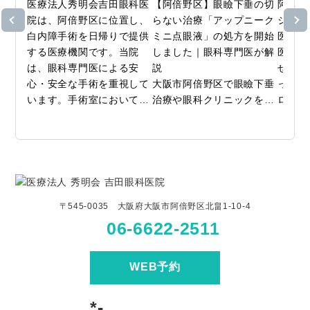
医療法人秀明会吉田眼科医
【阿倍野区】眼瞼下垂の切
阿倍野
院は、阿倍野区に位置し、
らない治療「アップニーク
ジー検
白内障手術を日帰りで提供
ミニ点眼液」の処方を開始
医療法
する医療機関です。当院
しました｜眼科専門医が解
医院で
は、眼科専門医による安
説

せた近
心・安全な手術を重視して
大阪市阿倍野区で眼瞼下垂
ってい
います。手術室において
治療や眼科クリニックをお
ロジー
は、超音波乳化吸引術や水
探しなら、吉田眼科医院
用コン
晶体嚢外摘出術、さらに後
へ。

中の視
発白内障手術など、幅広い
当院では、まぶたのたるみ
の生活
治療に対応しています。

や下がり（眼瞼下垂）にお
す。成
悩みの方に向けた新しい選
行予防
すべての手術は院内で完結
択肢として、「アップニー
とが報
〒545-0035 大阪府大阪市阿倍野区北畠1-10-4
できるため、経過観察のた
クミニ点眼液」の処方・取
間で3
06-6622-2511
めの通院はありますが、日
り扱いを開始いたしまし
行抑制
帰りでの手術が可能です。
た。

ルソケ
私たちは「親切」「丁寧」
眼瞼下垂の治療といえば
してい
WEB予約
「的確」な診療を心がけて
「まぶたを切る手術」が一
予約制
おり、患者の悩みに真摯に
般的ですが、当院では「手
様にと
*-
向き合っています。患者様
術には抵抗がある」「まず
づくり