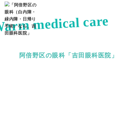
あたたかい診療
arm medical care
阿倍野区の眼科「吉田眼科医院」
News
一覧
お知らせ
2026.07.10
【切らない眼瞼下垂治療】アップニーク®ミニ点眼液0.1%の取り扱いを開始しました｜費用や効果を解説
2026.07.09
【重要】お盆休みの休診（夏季休診）のお知らせ