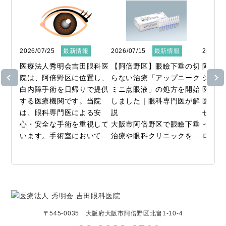
2026/07/25
最新情報
2026/07/15
最新情報
2026/0
医療法人秀明会吉田眼科医
【阿倍野区】眼瞼下垂の切
阿倍野
院は、阿倍野区に位置し、
らない治療「アップニーク
ジー検
白内障手術を日帰りで提供
ミニ点眼液」の処方を開始
医療法
する医療機関です。当院
しました｜眼科専門医が解
医院で
は、眼科専門医による安
説

せた近
心・安全な手術を重視して
大阪市阿倍野区で眼瞼下垂
ってい
います。手術室において
治療や眼科クリニックをお
ロジー
は、超音波乳化吸引術や水
探しなら、吉田眼科医院
用コン
晶体嚢外摘出術、さらに後
へ。

中の視
発白内障手術など、幅広い
当院では、まぶたのたるみ
の生活
治療に対応しています。

や下がり（眼瞼下垂）にお
す。成
悩みの方に向けた新しい選
行予防
すべての手術は院内で完結
択肢として、「アップニー
とが報
〒545-0035 大阪府大阪市阿倍野区北畠1-10-4
できるため、経過観察のた
クミニ点眼液」の処方・取
間で3