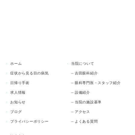
の相談ができる眼科を探し
ている

アップニークミニ点眼液
は、1日1回の点眼でまぶた
を上げる筋肉に働きかけ、
目の開きをサポートするお
薬です。

当院では、専門性の高い眼
瞼下垂手術（日帰り手術）
ホーム
当院について
から、こうした点眼薬によ
症状から見る目の病気
吉田眼科紹介
る最新の保存的治療まで、
患者様お一人おひとりの症
日帰り手術
眼科専門医・スタッフ紹介
状に合わせた最適な治療法
求人情報
設備紹介
をご提案いたします。

※本剤の処方には医師によ
お知らせ
当院の施設基準
る適切な診察・診断が必要
ブログ
アクセス
です。

プライバシーポリシー
よくある質問
※自由診療（保険外診療）
となります。費用や適応に