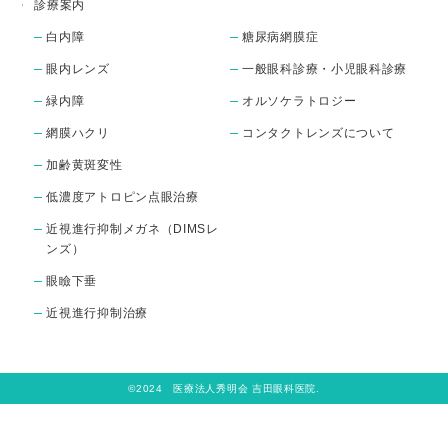
ついては診察時に丁寧にご
診療案内
説明いたします。

白内障
糖尿病網膜症
まぶたの重みや見えにくさ
眼内レンズ
一般眼科診療・小児眼科診療
にお悩みの方は、どうぞお
気軽に当院へご相談くださ
緑内障
オルソケラトロジー
網膜ハクリ
コンタクトレンズについて
加齢黄斑変性
低濃度アトロピン点眼治療
近視進行抑制メガネ（DIMSレ
ンズ）
眼瞼下垂
近視進行抑制治療
©2024 医療法人秀明会 吉田眼科医院.