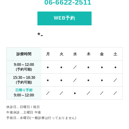
06-6622-2511
めの通院はありますが、日
り扱いを開始いたしまし
行抑制
帰りでの手術が可能です。
た。

ルソケ
私たちは「親切」「丁寧」
眼瞼下垂の治療といえば
してい
WEB予約
「的確」な診療を心がけて
「まぶたを切る手術」が一
予約制
おり、患者の悩みに真摯に
般的ですが、当院では「手
様にと
*-
向き合っています。患者様
術には抵抗がある」「まず
づくり
が安心して治療を受けられ
は負担の少ない方法から試
る環境づくりに努めていま
したい」という患者様のた
診療時間
月
火
水
木
金
土
す。
めに、切らない点眼加療の
選択肢もご用意しておりま
9:00～12:00
●
●
／
●
●
●
す。

(予約可能)
▼ このようなまぶたのお
15:30～18:30
●
●
／
●
●
／
悩みはありませんか？

(予約可能)
最近まぶたが重く、目が開
日帰り手術
／
／
●
／
／
／
けにくい

9:00～12:00
まぶたが下がって視界が狭
く感じる、見えにくい

休診日…日曜日 / 祝日
午後休診…土曜日 午後
眼瞼下垂の治療を考えてい
手術日…水曜日(一般診療は行っておりません)
るが、手術は避けたい

阿倍野区の近くで眼瞼下垂